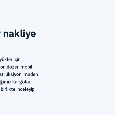
r nakliye
yükler için
ör, dozer, mobil
konstrüksiyon, maden
iğimiz kargolar
birlikte inceleyip