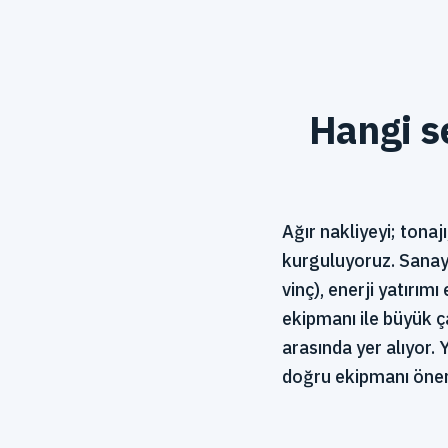
Hangi se
Ağır nakliyeyi; tonaj
kurguluyoruz. Sanayi
vinç), enerji yatırım
ekipmanı ile büyük ç
arasında yer alıyor. 
doğru ekipmanı öner