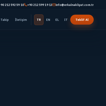
+90 212 592 59 10
+90 212 599 19 13
info@erkalnakliyat.com.tr
 Takip
İletişim
TR
EN
EL
IT
Teklif Al