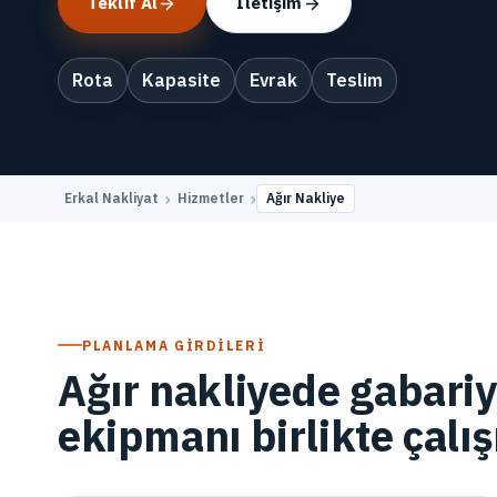
Teklif Al
İletişim
Rota
Kapasite
Evrak
Teslim
›
›
Erkal Nakliyat
Hizmetler
Ağır Nakliye
PLANLAMA GIRDILERI
Ağır nakliyede gabariy
ekipmanı birlikte çalış