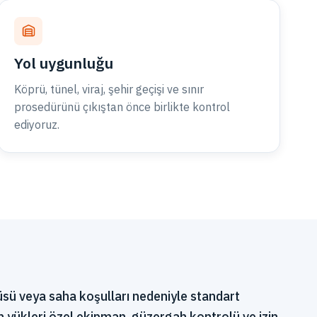
Yol uygunluğu
Köprü, tünel, viraj, şehir geçişi ve sınır
prosedürünü çıkıştan önce birlikte kontrol
ediyoruz.
çüsü veya saha koşulları nedeniyle standart
n yükleri özel ekipman, güzergah kontrolü ve izin