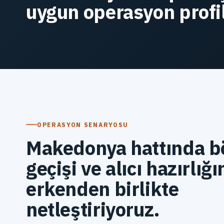
uygun operasyon profil
OPERASYON SENARYOSU
Makedonya hattında b
geçişi ve alıcı hazırlığı
erkenden birlikte
netleştiriyoruz.