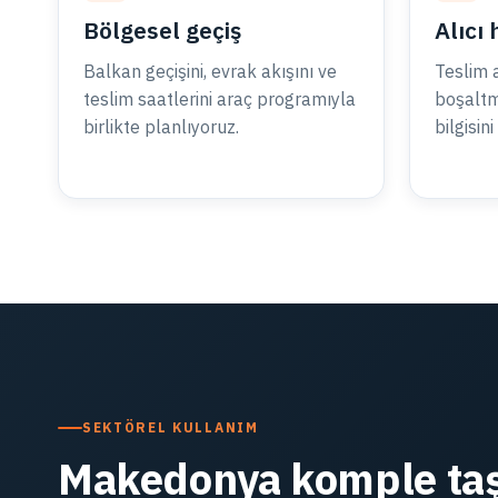
Bölgesel geçiş
Alıcı 
Balkan geçişini, evrak akışını ve
Teslim a
teslim saatlerini araç programıyla
boşaltm
birlikte planlıyoruz.
bilgisin
SEKTÖREL KULLANIM
Makedonya komple taş