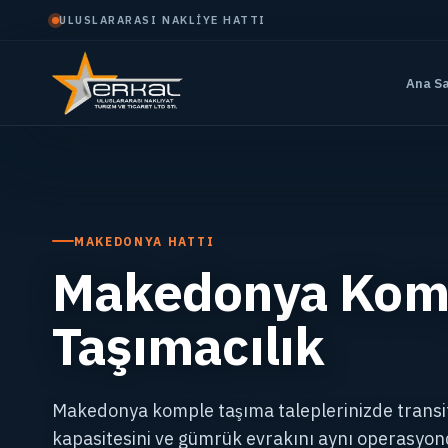
ULUSLARARASI NAKLIYE HATTI
Ana S
MAKEDONYA HATTI
Makedonya Kom
Taşımacılık
Makedonya komple taşıma taleplerinizde transit 
kapasitesini ve gümrük evrakını aynı operasyonda