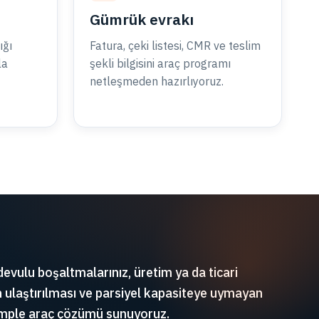
Gümrük evrakı
ığı
Fatura, çeki listesi, CMR ve teslim
la
şekli bilgisini araç programı
netleşmeden hazırlıyoruz.
ndevulu boşaltmalarınız, üretim ya da ticari
n ulaştırılması ve parsiyel kapasiteye uymayan
komple araç çözümü sunuyoruz.