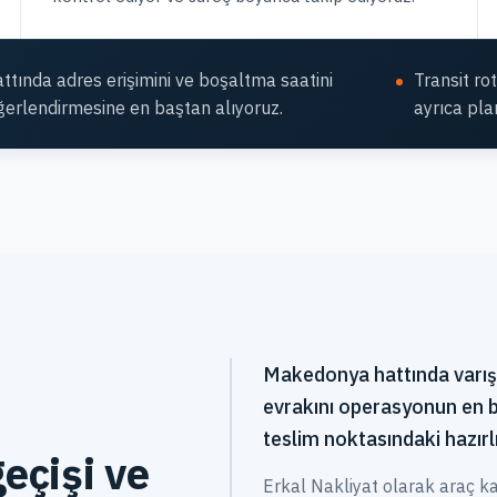
tında adres erişimini ve boşaltma saatini
Transit ro
erlendirmesine en baştan alıyoruz.
ayrıca pla
Makedonya hattında varış 
evrakını operasyonun en 
teslim noktasındaki hazırlı
eçişi ve
Erkal Nakliyat olarak araç kapas