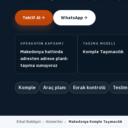
Teklif Al
WhatsApp
OPERASYON KAPSAMI
TAŞIMA MODELI
Makedonya hattında
Komple Taşımacılık
adresten adrese planlı
taşıma sunuyoruz
Komple
Araç planı
Evrak kontrolü
Teslim
›
›
Erkal Nakliyat
Hizmetler
Makedonya Komple Taşımacılık