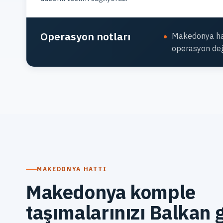
Operasyon notları
Makedonya hat
operasyon değ
MAKEDONYA HATTI
Makedonya komple
taşımalarınızı Balkan g