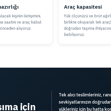
hazırlığı
Araç kapasitesi
lacak kişinin iletişimini,
Yük ölçünüzü ve brüt ağırl
a saatini ve araç kabul
birlikte okuyarak tek araç
i önceden alıyoruz.
doğrudan taşıma ihtiyacını
belirliyoruz.
Tek alıcı teslimleriniz, ra
sevkiyatlarınızın doğruda
ıma için
yükleriniz için bu hatta 