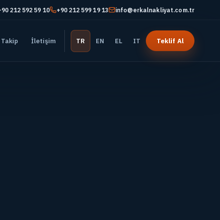
+90 212 592 59 10
+90 212 599 19 13
info@erkalnakliyat.com.tr
 Takip
İletişim
TR
EN
EL
IT
Teklif Al