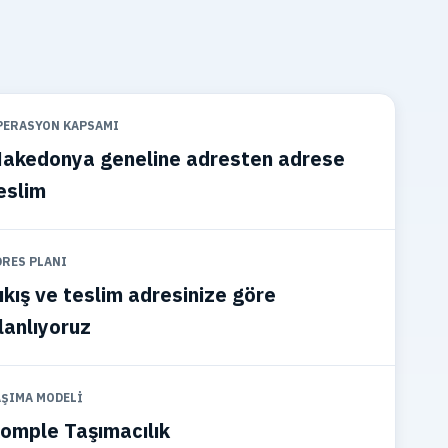
PERASYON KAPSAMI
akedonya geneline adresten adrese
eslim
DRES PLANI
ıkış ve teslim adresinize göre
lanlıyoruz
AŞIMA MODELI
omple Taşımacılık