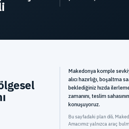
i
Makedonya komple sevkiya
alıcı hazırlığı, boşaltma s
ölgesel
beklediğiniz hızda ilerleme
nı
zamanını, teslim sahasının
konuşuyoruz.
Bu sayfadaki plan dili, Makedo
Amacımız yalnızca araç bulma