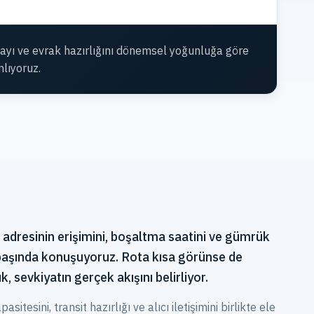
tayı ve evrak hazırlığını dönemsel yoğunluğa göre
nlıyoruz.
adresinin erişimini, boşaltma saatini ve gümrük
başında konuşuyoruz. Rota kısa görünse de
k, sevkiyatın gerçek akışını belirliyor.
itesini, transit hazırlığı ve alıcı iletişimini birlikte ele