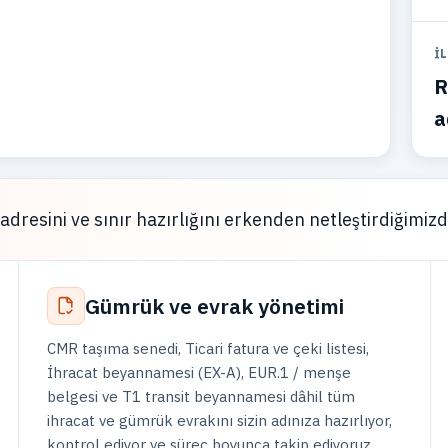
İ
R
a
adresini ve sınır hazırlığını erkenden netleştirdiğimi
Gümrük ve evrak yönetimi
CMR taşıma senedi, Ticari fatura ve çeki listesi,
İhracat beyannamesi (EX-A), EUR.1 / menşe
belgesi ve T1 transit beyannamesi dâhil tüm
ihracat ve gümrük evrakını sizin adınıza hazırlıyor,
kontrol ediyor ve süreç boyunca takip ediyoruz.