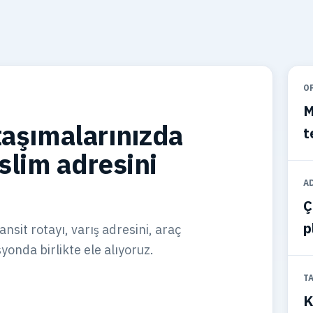
O
M
aşımalarınızda
t
eslim adresini
A
Ç
p
sit rotayı, varış adresini, araç
onda birlikte ele alıyoruz.
T
K